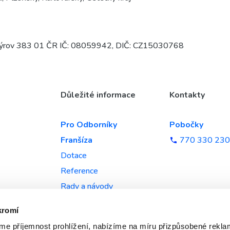
 Výrov 383 01 ČR IČ: 08059942, DIČ: CZ15030768
Důležité informace
Kontakty
Pro Odborníky
Pobočky
Franšíza
770 330 230
Dotace
Reference
Rady a návody
Dokumenty ke stažení
kromí
e příjemnost prohlížení, nabízíme na míru přizpůsobené rekla