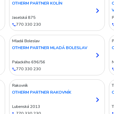
OTHERM PARTNER KOLÍN
Jaselská 875
P
770 330 230
Mladá Boleslav
P
OTHERM PARTNER MLADÁ BOLESLAV
Palackého 696/56
N
770 330 230
Rakovník
T
OTHERM PARTNER RAKOVNÍK
Lubenská 2013
T
770 330 230