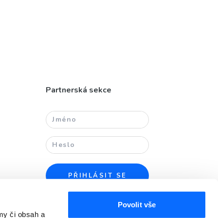
Partnerská sekce
PŘIHLÁSIT SE
Povolit vše
my či obsah a