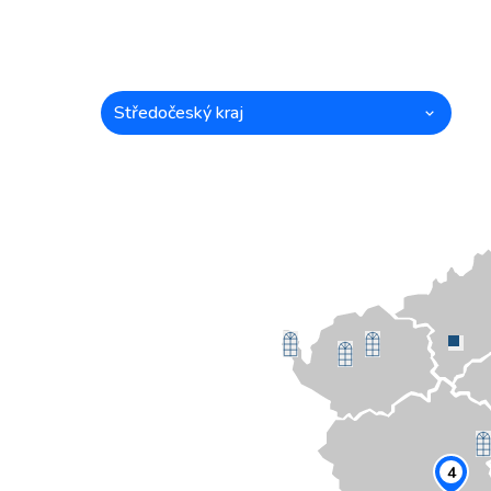
Středočeský kraj
4