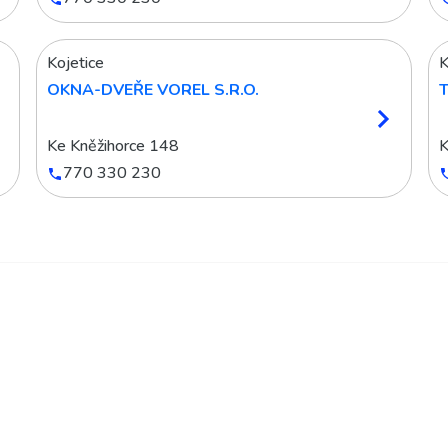
Kojetice
K
OKNA-DVEŘE VOREL S.R.O.
T
Ke Kněžihorce 148
K
770 330 230