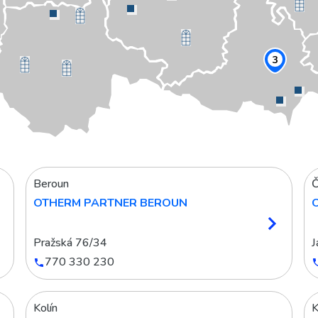
3
Beroun
Č
OTHERM PARTNER BEROUN
Pražská 76/34
J
770 330 230
Kolín
K