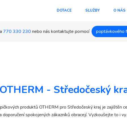
DOTACE
SLUŽBY
O NÁS
a
770 330 230
nebo nás kontaktujte pomocí
poptávkového 
í OTHERM - Středočeský kra
špičkových produktů OTHERM pro Středočeský kraj je zajištěn ce
a doporučení spokojených zákazníků obracejí. Vyzkoušejte to i vy.