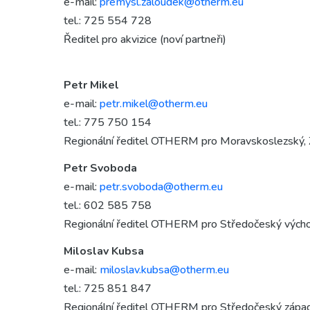
e-mail:
premysl.zaloudek@otherm.eu
tel.: 725 554 728
Ředitel pro akvizice (noví partneři)
Petr Mikel
e-mail:
petr.mikel@otherm.eu
tel.: 775 750 154
Regionální ředitel OTHERM pro Moravskoslezský, Z
Petr Svoboda
e-mail:
petr.svoboda@otherm.eu
tel.: 602 585 758
Regionální ředitel OTHERM pro Středočeský východ,
Miloslav Kubsa
e-mail:
miloslav.kubsa@otherm.eu
tel.: 725 851 847
Regionální ředitel OTHERM pro Středočeský západ,