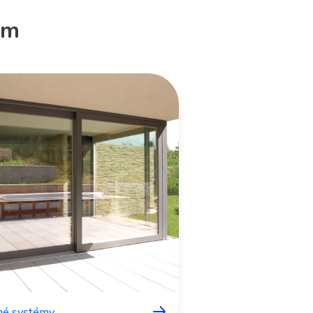
em
né systémy