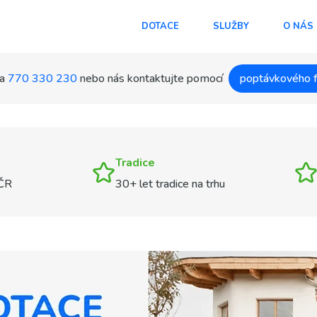
DOTACE
SLUŽBY
O NÁS
a
770 330 230
nebo nás kontaktujte pomocí
poptávkového 
Tradice
 ČR
30+ let tradice na trhu