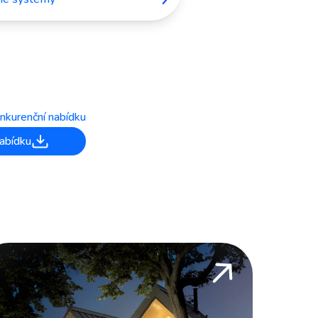
nkurenční nabídku
abídku