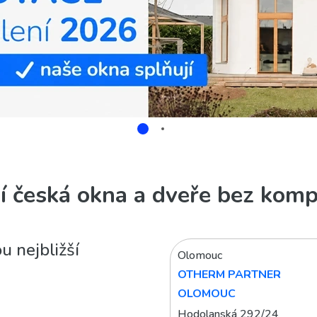
ní česká okna a dveře bez kom
u nejbližší
Olomouc
OTHERM PARTNER
OLOMOUC
Hodolanská 292/24