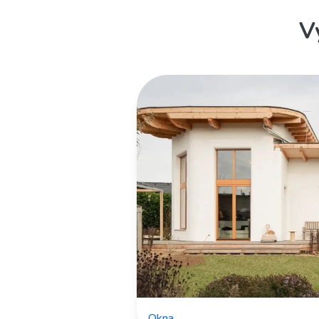
V
Okna