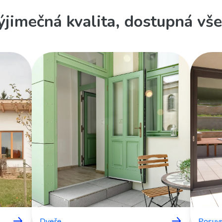
ýjimečná kvalita, dostupná vš
Dveře
Posuv