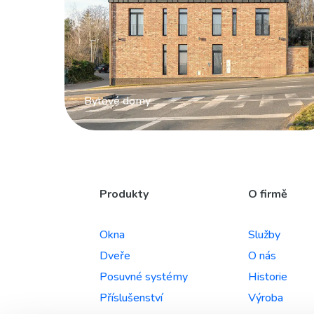
Bytové domy
Produkty
O firmě
Okna
Služby
Dveře
O nás
Posuvné systémy
Historie
Příslušenství
Výroba