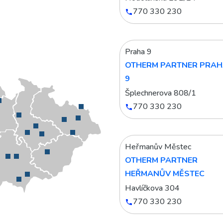
770 330 230
Praha 9
OTHERM PARTNER PRA
9
Šplechnerova 808/1
770 330 230
Heřmanův Městec
OTHERM PARTNER
HEŘMANŮV MĚSTEC
Havlíčkova 304
770 330 230