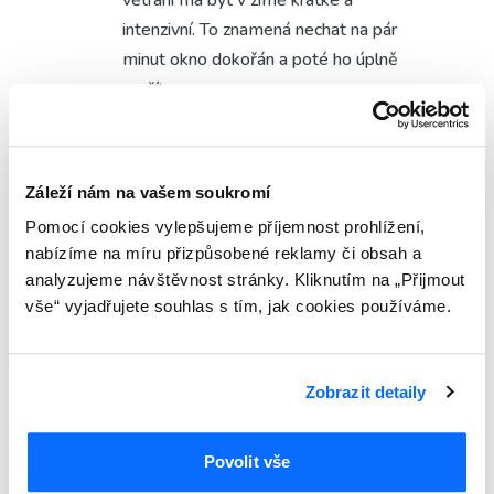
větrání má být v zimě krátké a
intenzivní. To znamená nechat na pár
minut okno dokořán a poté ho úplně
zavřít.
Před odchodem z domova
mikroventilaci zavřete. Okno jinak
zůstane nezajištěné a může
Záleží nám na vašem soukromí
posloužit zloději jako vstup do
Pomocí cookies vylepšujeme příjemnost prohlížení,
vašeho domova. To samé platí i kvůli
nabízíme na míru přizpůsobené reklamy či obsah a
větru, ten může okno při větším
analyzujeme návštěvnost stránky. Kliknutím na „Přijmout
poryvu otevřít.
vše“ vyjadřujete souhlas s tím, jak cookies používáme.
Okna na mikroventilaci propustí více
hluku z rušných ulic města. Jestli
máte lehké spaní, už první noc s
Zobrazit detaily
mikroventilací vám bude ponaučením
a před další nocí už okna zavřete
Povolit vše
úplně.