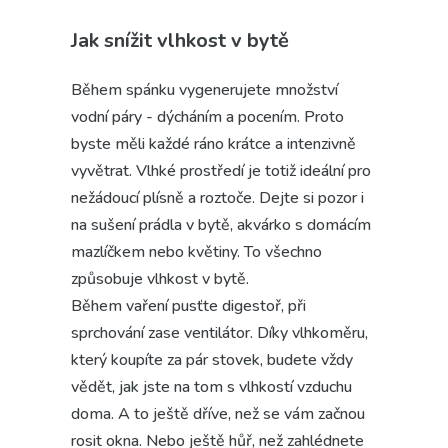
Jak snížit vlhkost v bytě
Během spánku vygenerujete množství
vodní páry - dýcháním a pocením. Proto
byste měli každé ráno krátce a intenzivně
vyvětrat. Vlhké prostředí je totiž ideální pro
nežádoucí plísně a roztoče. Dejte si pozor i
na sušení prádla v bytě, akvárko s domácím
mazlíčkem nebo květiny. To všechno
způsobuje vlhkost v bytě.
Během vaření pusťte digestoř, při
sprchování zase ventilátor. Díky vlhkoměru,
který koupíte za pár stovek, budete vždy
vědět, jak jste na tom s vlhkostí vzduchu
doma. A to ještě dříve, než se vám začnou
rosit okna. Nebo ještě hůř, než zahlédnete