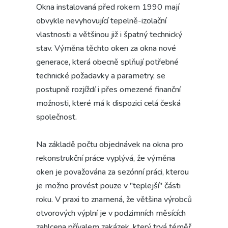
Okna instalovaná před rokem 1990 mají
obvykle nevyhovující tepelně-izolační
vlastnosti a většinou již i špatný technický
stav. Výměna těchto oken za okna nové
generace, která obecně splňují potřebné
technické požadavky a parametry, se
postupně rozjíždí i přes omezené finanční
možnosti, které má k dispozici celá česká
společnost.
Na základě počtu objednávek na okna pro
rekonstrukční práce vyplývá, že výměna
oken je považována za sezónní práci, kterou
je možno provést pouze v "teplejší" části
roku. V praxi to znamená, že většina výrobců
otvorových výplní je v podzimních měsících
zahlcena přívalem zakázek, který trvá téměř