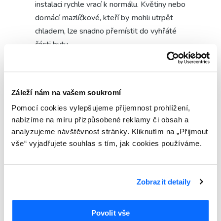
instalaci rychle vrací k normálu. Květiny nebo
domácí mazlíčkové, kteří by mohli utrpět
chladem, lze snadno přemístit do vyhřáté
části bytu.
Rovněž není třeba mít obavy z kvality
použitých montážních materiálů. Běžně se
Záleží nám na vašem soukromí
pak v tomto období používají hmoty (malty,
Pomocí cookies vylepšujeme příjemnost prohlížení,
montážní pěny), které jsou určeny až do -10
nabízíme na míru přizpůsobené reklamy či obsah a
stupňů Celsia.
analyzujeme návštěvnost stránky. Kliknutím na „Přijmout
vše“ vyjadřujete souhlas s tím, jak cookies používáme.
Pro klienty, kteří se neobávají výměn oken v
zimě, jsou připraveny další výhody, které
spočívají především v atraktivních zimních
Zobrazit detaily
slevách.
Povolit vše