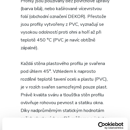
Profily jsou používány bez povrchové úpravy
(barva bílá), nebo kašírované vícevrstvou
folií (obchodní označení DEKOR). Přestože
jsou profily vytvořeny z PVC, vyznačují se
vysokou odolností proti ohni a hoří až při
teplotě 450 °C (PVC je navíc obtížně
zápalné).
Každá stěna plastového profilu je svařena
pod úhlem 45°. Vzhledem k naprosto
rozdílné teplotě tavení oceli a plastu (PVC),
je v rozích svařen samozřejmě pouze plast.
Právě kvalita sváru a tloušťka stěn profilu
ovlivňuje rohovou pevnost a statiku okna.
Díky nadprůměrným statickým hodnotám
našich plastových profilů můžeme s jistotou
a plnou zárukou konstruovat a vyrábět