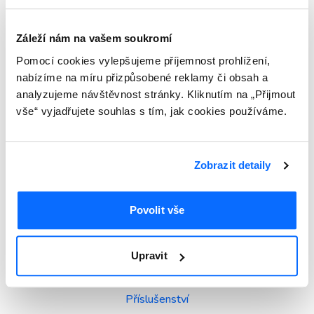
plastová okna velkých rozměrů - např.
jednokřídlé okno otevíravé/sklopné lze dle
Záleží nám na vašem soukromí
statických předpisů s plnou zárukou vyrobit
Pomocí cookies vylepšujeme příjemnost prohlížení,
a namontovat až do rozměru 1600 x 1600
nabízíme na míru přizpůsobené reklamy či obsah a
mm.
analyzujeme návštěvnost stránky. Kliknutím na „Přijmout
vše“ vyjadřujete souhlas s tím, jak cookies používáme.
Zobrazit detaily
Produkty
Povolit vše
Okna
Dveře
Upravit
Posuvné systémy
Příslušenství