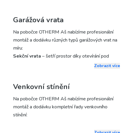
Garážová vrata
Na pobočce OTHERM Aš nabízíme profesionální
montáž a dodávku různých typů garážových vrat na
míru:
Sekční vrata
– šetří prostor díky otevírání pod
strop, výborně izolují teplo i hluk a nabízejí široký
Zobrazit více
výběr designů nebo prosklení.
Rolovací vrata
– jsou ideální pro malé garáže,
Venkovní stínění
protože se navíjí do kompaktního boxu. Jsou odolné
Na pobočce OTHERM Aš nabízíme profesionální
a samozřejmostí je i možnost dálkového ovládání.
montáž a dodávku kompletní řady venkovního
Výklopná vrata
– jednoduchá konstrukce, která je
stínění:
ekonomicky výhodná, avšak potřebuje prostor před
garáží.
Venkovní žaluzie (hliníkové lamely)
– účinně
Zobrazit více