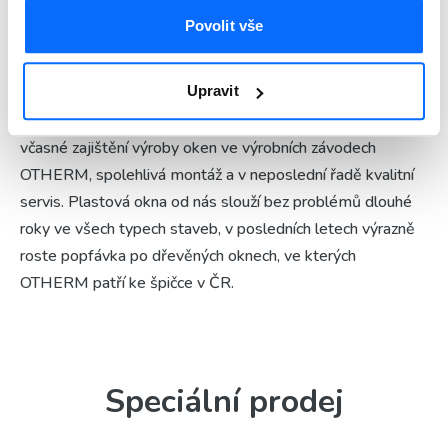
dřevěných, dřevohliníkových a hliníkových oken OTHERM v
Povolit vše
Aši. Věnujeme se oknům již řadu let. Zakládáme si na
schopnosti zákazníkům dobře poradit už při návrhu
Upravit
projektu, na kvalitním a odpovídajícím výběru oken pro
zákazníka. Samozřejmé pro nás je bezproblémové a
včasné zajištění výroby oken ve výrobních závodech
OTHERM, spolehlivá montáž a v neposlední řadě kvalitní
servis. Plastová okna od nás slouží bez problémů dlouhé
roky ve všech typech staveb, v posledních letech výrazně
roste popfávka po dřevěných oknech, ve kterých
OTHERM patří ke špičce v ČR.
Speciální prodej