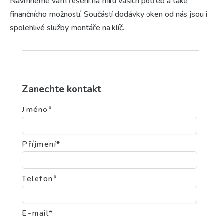
Navrhneme vám řešení na míru vašich potřeb a také
finančnícho možností. Součástí dodávky oken od nás jsou i
spolehlivé služby montáře na klíč.
Zanechte kontakt
Jméno*
Příjmení*
Telefon*
E-mail*