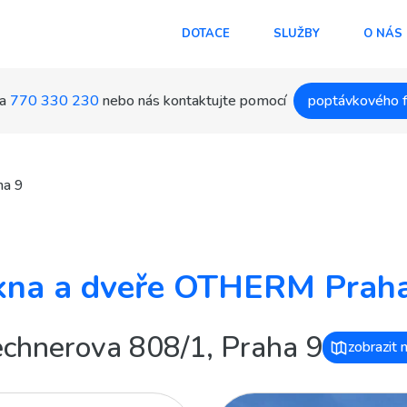
DOTACE
SLUŽBY
O NÁS
a
770 330 230
nebo nás kontaktujte pomocí
poptávkového 
ha 9
na a dveře OTHERM Prah
echnerova 808/1, Praha 9
zobrazit