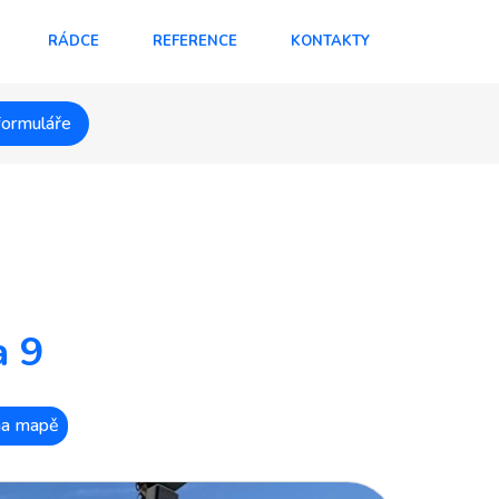
RÁDCE
REFERENCE
KONTAKTY
formuláře
a 9
 na mapě