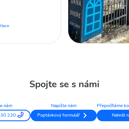
ltace
Spojte se s námi
te nám
Napište nám
Přepočítáme ko
330 230
Poptávkový formulář
Nahrát n