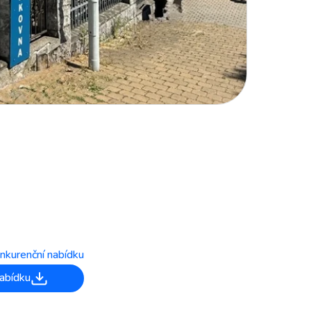
nkurenční nabídku
abídku