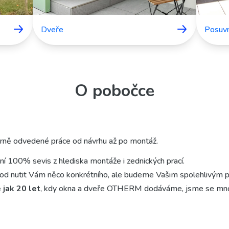
Dveře
Posuv
O pobočce
rně odvedené práce od návrhu až po montáž.
í 100% sevis z hlediska montáže i zednických prací.
d nutit Vám něco konkrétního, ale budeme Vašim spolehlivým p
 jak 20 let
, kdy okna a dveře OTHERM dodáváme, jsme se mnohok