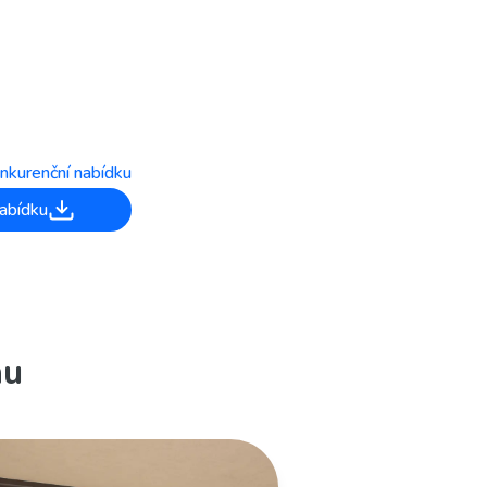
nkurenční nabídku
abídku
nu