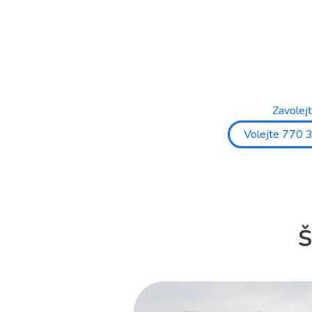
Zavolej
Volejte 770 
Š