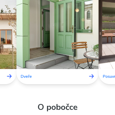
Dveře
Posuv
O pobočce