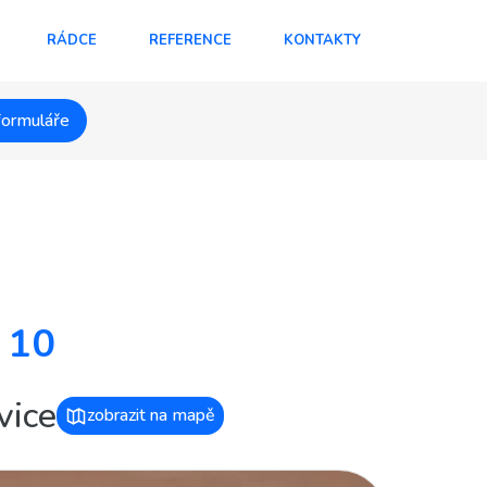
RÁDCE
REFERENCE
KONTAKTY
formuláře
 10
vice
zobrazit na mapě