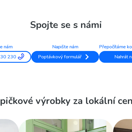
Spojte se s námi
te nám
Napište nám
Přepočítáme ko
330 230
Poptávkový formulář
Nahrát n
pičkové výrobky za lokální ce