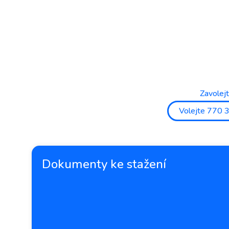
Zavolej
Volejte 770 
Dokumenty ke stažení