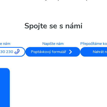
Spojte se s námi
te nám
Napište nám
Přepočítáme ko
330 230
Poptávkový formulář
Nahrát n