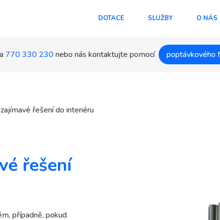
DOTACE
SLUŽBY
O NÁS
a
770 330 230
nebo nás kontaktujte pomocí
poptávkového 
zajímavé řešení do interiéru
vé řešení
tém, případně, pokud