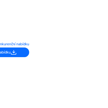
nkurenční nabídku
abídku