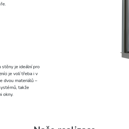
ře.
 stěny je ideální pro
ci je volí třeba i v
e dvou materiálů –
 systémů, takže
i okny.